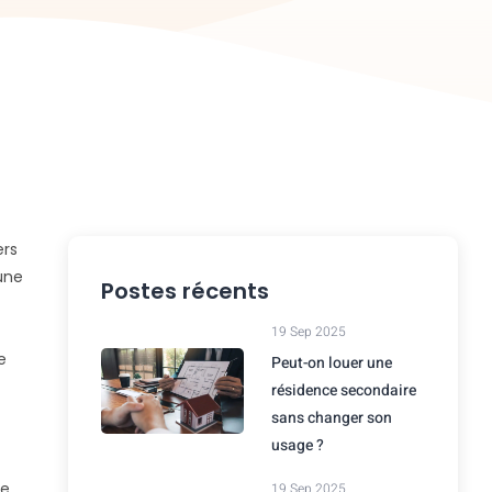
ers
une
Postes récents
19 Sep 2025
e
Peut-on louer une
résidence secondaire
sans changer son
usage ?
te
19 Sep 2025