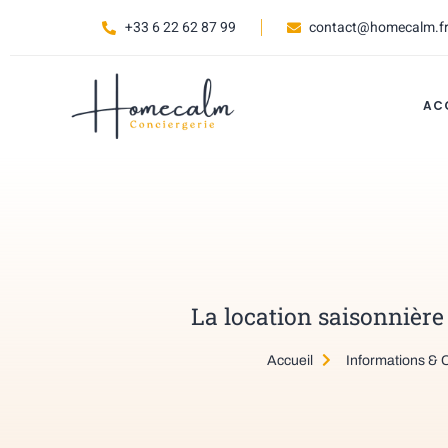
+33 6 22 62 87 99
contact@homecalm.f
AC
La location saisonnièr
Accueil
Informations & 