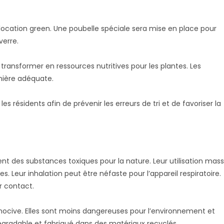
ne location green. Une poubelle spéciale sera mise en place pour
verre.
transformer en ressources nutritives pour les plantes. Les
nière adéquate.
s résidents afin de prévenir les erreurs de tri et de favoriser la
nt des substances toxiques pour la nature. Leur utilisation mass
 Leur inhalation peut être néfaste pour l’appareil respiratoire.
r contact.
ocive. Elles sont moins dangereuses pour l’environnement et
égradable et fabriqué dans des matériaux recyclés.