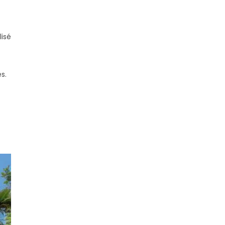
lisé
es.