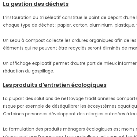
La gestion des déchets
L’instauration du tri sélectif constitue le point de départ d’u
chaque type de déchet : papier, carton, aluminium, plastique, 
Un seau à compost collecte les ordures organiques afin de les 
éléments qui ne peuvent être recyclés seront éliminés de ma
Un affichage explicatif permet d’autre part de mieux informer le
réduction du gaspillage.
Les produits d’entretien écologiques
La plupart des solutions de nettoyage traditionnelles comporte
risque par exemple de déséquilibrer les écosystèmes aquatiques.
Certaines personnes développent des allergies cutanées à leu
La formulation des produits ménagers écologiques est moins n
n’agressent pas l’organisme. Leur emballage est souvent biod