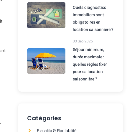
Quels diagnostics
immobiliers sont
it
obligatoires en
location saisonnière ?
03 Sep 2025
Séjour minimum,
ent
durée maximale :
quelles règles fixer
pour sa location
saisonnière ?
t
Catégories
.
Fiscalité & Rentabilité