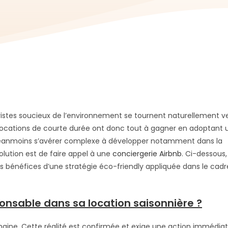
ristes soucieux de l’environnement se tournent naturellement v
e locations de courte durée ont donc tout à gagner en adoptant 
anmoins s’avérer complexe à développer notamment dans la
solution est de faire appel à une
conciergerie Airbnb
. Ci-dessous,
 bénéfices d’une stratégie éco-friendly appliquée dans le cadr
nsable dans sa location saisonnière ?
umaine. Cette réalité est confirmée et exige une action immédia